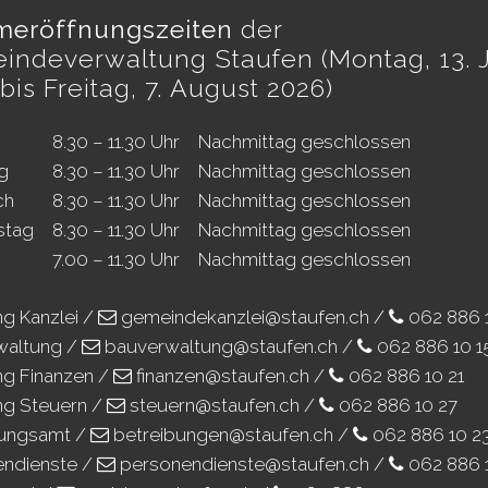
eröffnungszeiten
der
indeverwaltung Staufen (Montag, 13. J
bis Freitag, 7. August 2026)
8.30 – 11.30 Uhr
Nachmittag geschlossen
g
8.30 – 11.30 Uhr
Nachmittag geschlossen
ch
8.30 – 11.30 Uhr
Nachmittag geschlossen
stag
8.30 – 11.30 Uhr
Nachmittag geschlossen
7.00 – 11.30 Uhr
Nachmittag geschlossen
ng Kanzlei /
gemeindekanzlei@staufen.ch
/
062 886 
waltung /
bauverwaltung@staufen.ch
/
062 886 10 1
ng Finanzen /
finanzen@staufen.ch
/
062 886 10 21
ng Steuern /
steuern@staufen.ch
/
062 886 10 27
bungsamt /
betreibungen@staufen.ch
/
062 886 10 2
endienste /
personendienste@staufen.ch
/
062 886 