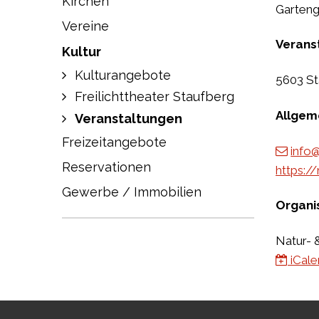
Kirchen
Garteng
Vereine
Verans
Kultur
Kulturangebote
5603 St
Freilichttheater Staufberg
Allgem
Veranstaltungen
Freizeitangebote
info@
Reservationen
https://
Gewerbe / Immobilien
Organi
Natur- 
iCale