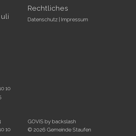
Rechtliches
uli
Datenschutz
|
Impressum
10 10
5
3
GOViS
by
backslash
10 10
© 2026 Gemeinde Staufen