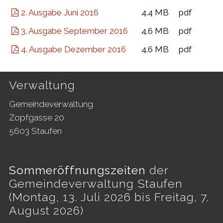
2. Ausgabe Juni 2016
4.4 MB
pdf
3. Ausgabe September 2016
4.6 MB
pdf
4. Ausgabe Dezember 2016
4.6 MB
pdf
Footer
Verwaltung
Gemeindeverwaltung
Zopfgasse 20
5603 Staufen
Sommeröffnungszeiten
der
Gemeindeverwaltung Staufen
(Montag, 13. Juli 2026 bis Freitag, 7.
August 2026)