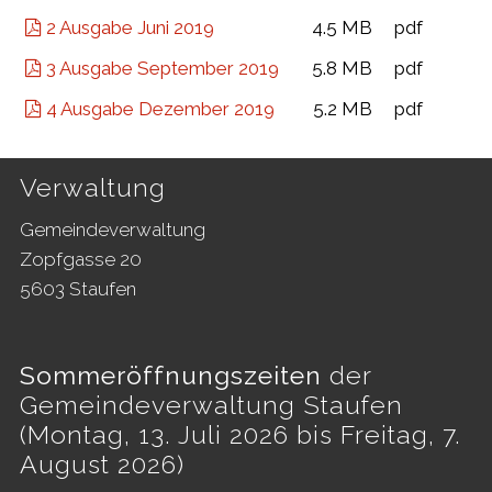
2 Ausgabe Juni 2019
4.5 MB
pdf
3 Ausgabe September 2019
5.8 MB
pdf
4 Ausgabe Dezember 2019
5.2 MB
pdf
Footer
Verwaltung
Gemeindeverwaltung
Zopfgasse 20
5603 Staufen
Sommeröffnungszeiten
der
Gemeindeverwaltung Staufen
(Montag, 13. Juli 2026 bis Freitag, 7.
August 2026)