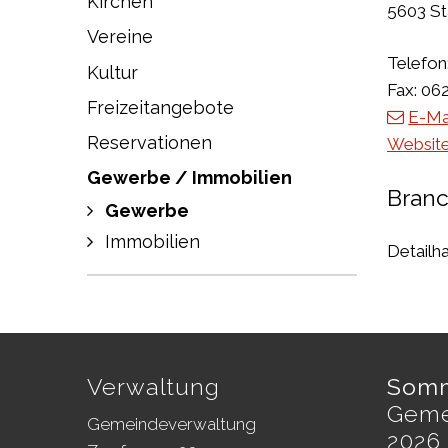
Kirchen
5603 St
Vereine
Telefon
Kultur
Fax:
062
Freizeitangebote
E-Ma
Reservationen
Websit
Gewerbe / Immobilien
Bran
Gewerbe
Immobilien
Detailh
Footer
Verwaltung
Somm
Geme
Gemeindeverwaltung
2026 