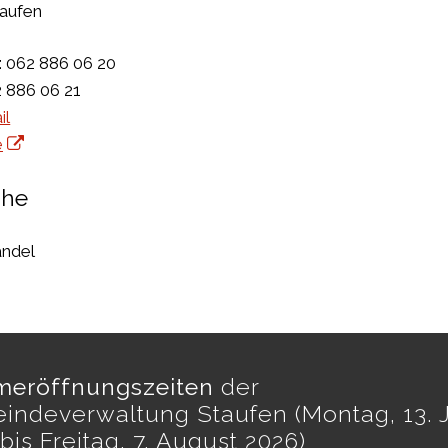
aufen
:
062 886 06 20
 886 06 21
il
e
che
andel
eröffnungszeiten
der
indeverwaltung Staufen (Montag, 13. J
bis Freitag, 7. August 2026)