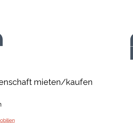
 starten
enschaft mieten/kaufen
n
bilien