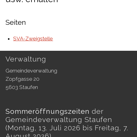
Seiten
SVA-Zweigstelle
Footer
Verwaltung
Gemeindeverwaltung
Zopfgasse 20
5603 Staufen
Sommeröffnungszeiten
der
Gemeindeverwaltung Staufen
(Montag, 13. Juli 2026 bis Freitag, 7.
August 2026)