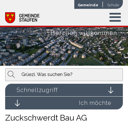
Navigieren in der Gemeinde Stauf
Schnellnavigation
Mobile Hauptnavigation
|
Gemeinde
Schule
Menu
Herzlich willkommen
Suchbegriff
Suche s
Schnellzugriff
Ich möchte
Zuckschwerdt Bau AG