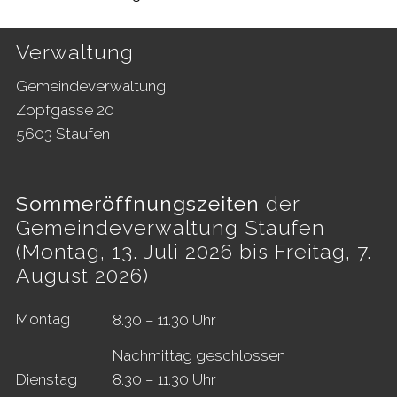
Footer
Verwaltung
Gemeindeverwaltung
Zopfgasse 20
5603 Staufen
Sommeröffnungszeiten
der
Gemeindeverwaltung Staufen
(Montag, 13. Juli 2026 bis Freitag, 7.
August 2026)
Mo
ntag
8.30 – 11.30 Uhr
Nachmittag geschlossen
Di
enstag
8.30 – 11.30 Uhr