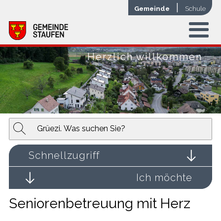
Navigieren in der Gemeinde Stauf
Schnellnavigation
Mobile Hauptnavigation
|
Gemeinde
Schule
Menu
Herzlich willkommen
Suchbegriff
Suche s
Schnellzugriff
Ich möchte
Seniorenbetreuung mit Herz