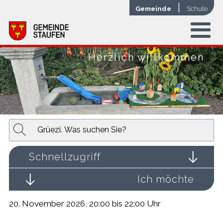
Navigieren in der Gemeinde Stauf
Schnellnavigation
Mobile Hauptnavigation
|
Gemeinde
Schule
Menu
Herzlich willkommen
Suchbegriff
Suche s
Schnellzugriff
Ich möchte
20. November 2026
, 20:00
bis 22:00 Uhr