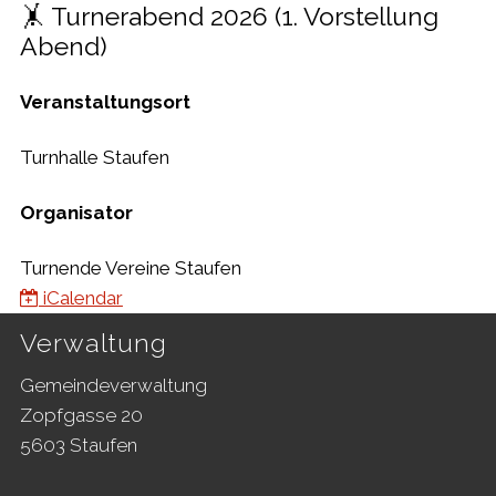
🤸 Turnerabend 2026 (1. Vorstellung
Abend)
Veranstaltungsort
Turnhalle Staufen
Organisator
Turnende Vereine Staufen
iCalendar
Footer
Verwaltung
Gemeindeverwaltung
Zopfgasse 20
5603 Staufen