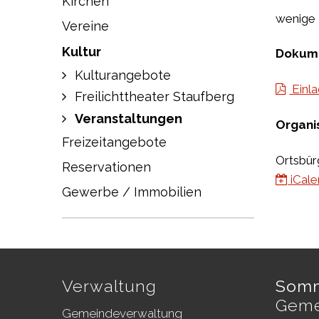
Kirchen
wenige 
Vereine
Kultur
Dokum
Kulturangebote
Einl
Freilichttheater Staufberg
Veranstaltungen
Organi
Freizeitangebote
Ortsbür
Reservationen
iCale
Gewerbe / Immobilien
Footer
Verwaltung
Somm
Geme
Gemeindeverwaltung