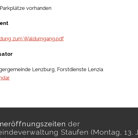
Parkplätze vorhanden
ent
adung zum Waldumgang.pdf
sator
gergemeinde Lenzburg, Forstdienste Lenzia
ndar
eröffnungszeiten
der
indeverwaltung Staufen (Montag, 13. J