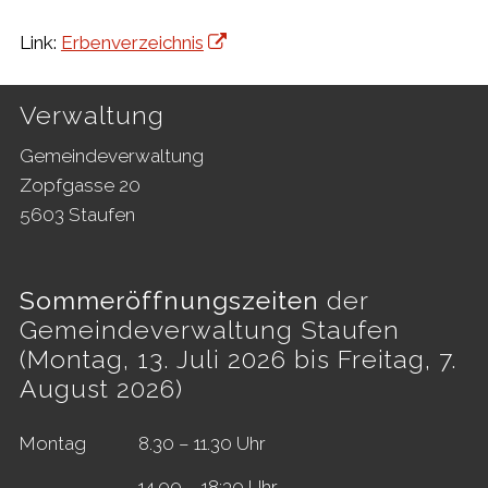
Link:
Erbenverzeichnis
Footer
Verwaltung
Gemeindeverwaltung
Zopfgasse 20
5603 Staufen
Sommeröffnungszeiten
der
Gemeindeverwaltung Staufen
(Montag, 13. Juli 2026 bis Freitag, 7.
August 2026)
Mo
ntag
8.30 – 11.30 Uhr
14.00 – 18:30 Uhr