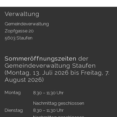
Footer
Verwaltung
Gemeindeverwaltung
Zopfgasse 20
5603 Staufen
Sommeröffnungszeiten
der
Gemeindeverwaltung Staufen
(Montag, 13. Juli 2026 bis Freitag, 7.
August 2026)
Mo
ntag
8.30 – 11.30 Uhr
Nachmittag geschlossen
Di
enstag
8.30 – 11.30 Uhr