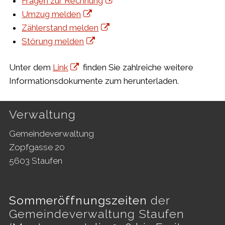
Fragen zur Rechnung
Umzug melden
Zählerstand melden
Störung melden
Unter dem
Link
finden Sie zahlreiche weitere
Informationsdokumente zum herunterladen.
Footer
Verwaltung
Gemeindeverwaltung
Zopfgasse 20
5603 Staufen
Sommeröffnungszeiten
der
Gemeindeverwaltung Staufen