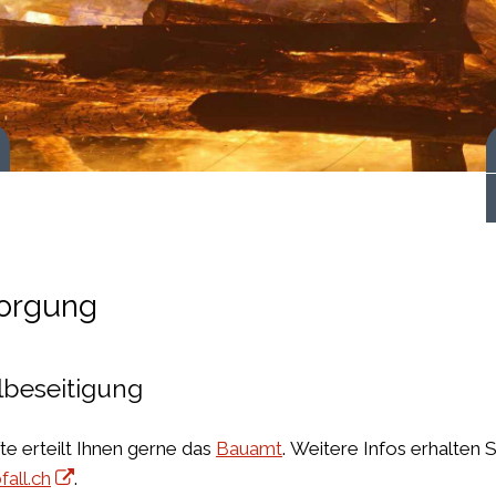
 starten
orgung
lbeseitigung
te erteilt Ihnen gerne das
Bauamt
. Weitere Infos erhalten
all.ch
.