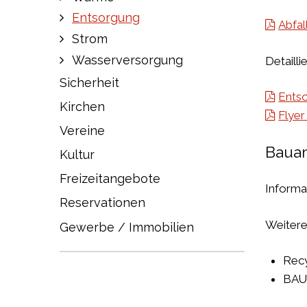
Entsorgung
Abfal
Strom
Wasserversorgung
Detaill
Sicherheit
Ents
Kirchen
Flyer
Vereine
Baua
Kultur
Freizeitangebote
Informa
Reservationen
Weitere
Gewerbe / Immobilien
Recy
BAUS