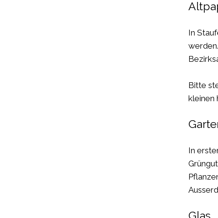
Altpa
In Stau
werden.
Bezirksa
Bitte s
kleinen
Garte
In erst
Grüngut
Pflanze
Ausserd
Glas