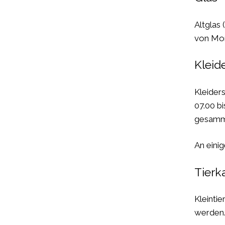
Altglas
von Mon
Kleid
Kleider
07.00 bi
gesamme
An eini
Tierk
Kleinti
werden.