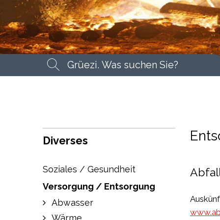
Suchbegriff
Suche
Ents
Diverses
Soziales / Gesundheit
Abfal
Versorgung / Entsorgung
Auskünf
Abwasser
www.abf
Wärme