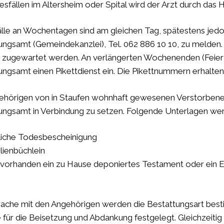
esfällen im Altersheim oder Spital wird der Arzt durch das 
lle an Wochentagen sind am gleichen Tag, spätestens je
ungsamt (Gemeindekanzlei), Tel. 062 886 10 10, zu melden
zugewartet werden. An verlängerten Wochenenden (Feierta
ungsamt einen Pikettdienst ein. Die Pikettnummern erhalt
ehörigen von in Staufen wohnhaft gewesenen Verstorbene
ungsamt in Verbindung zu setzen. Folgende Unterlagen wer
liche Todesbescheinigung
lienbüchlein
s vorhanden ein zu Hause deponiertes Testament oder ein 
rache mit den Angehörigen werden die Bestattungsart best
 für die Beisetzung und Abdankung festgelegt. Gleichzeiti