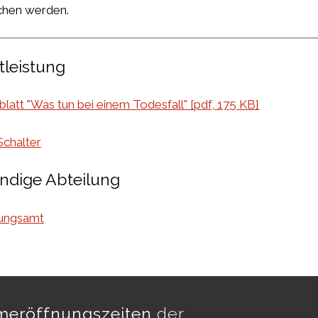
chen werden.
tleistung
latt "Was tun bei einem Todesfall" [pdf, 175 KB]
Schalter
ndige Abteilung
tungsamt
eröffnungszeiten
der