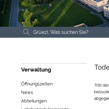
Suchbegriff
Suche
Tode
Verwaltung
Öffnungszeiten
Tritt de
beizuzi
News
abgegeb
Abteilungen