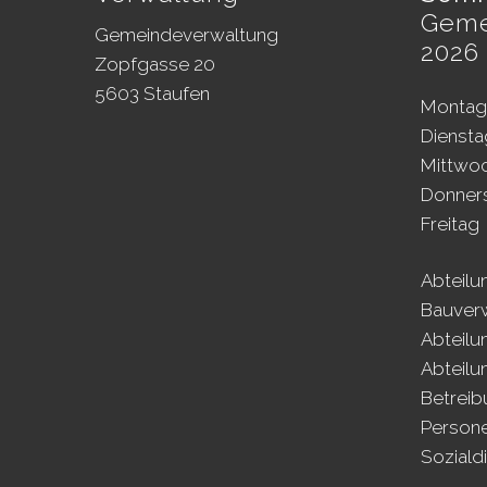
Geme
Gemeindeverwaltung
2026 
Zopfgasse 20
5603 Staufen
Mo
ntag
Di
ensta
Mi
ttwo
Do
nner
Fr
eitag
Abteilu
Bauver
Abteilu
Abteilu
Betrei
Person
Soziald