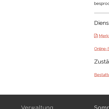
bespro
Diens
Merkb
Online-
Zustä
Bestat
Footer
Verwaltung
Somm