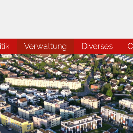
en
tik
Verwaltung
Diverses
O