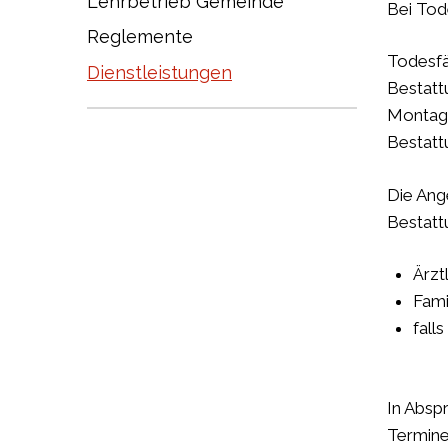
Lehrbetrieb Gemeinde
Bei Tod
Reglemente
Todesfä
Dienstleistungen
Bestatt
Montag 
Bestatt
Die Ang
Bestatt
Ärzt
Fami
fall
In Absp
Termine