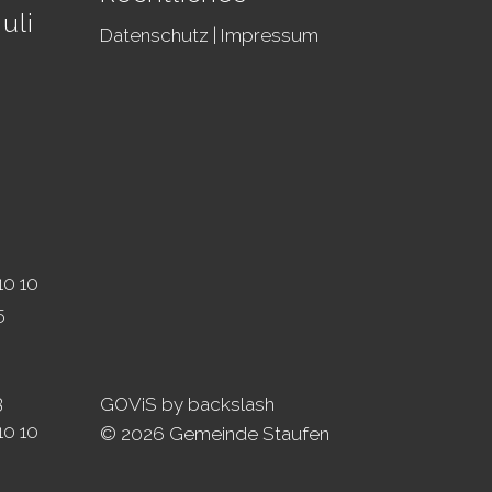
uli
Datenschutz
|
Impressum
10 10
5
3
GOViS
by
backslash
10 10
© 2026 Gemeinde Staufen