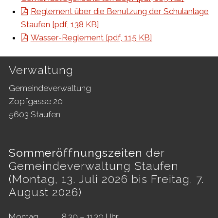
Reglement über die Benutzung der Schulanlage
Staufen [pdf, 138 KB]
Wasser-Reglement [pdf, 115 KB]
Footer
Verwaltung
Gemeindeverwaltung
Zopfgasse 20
5603 Staufen
Sommeröffnungszeiten
der
Gemeindeverwaltung Staufen
(Montag, 13. Juli 2026 bis Freitag, 7.
August 2026)
Mo
ntag
8.30 – 11.30 Uhr