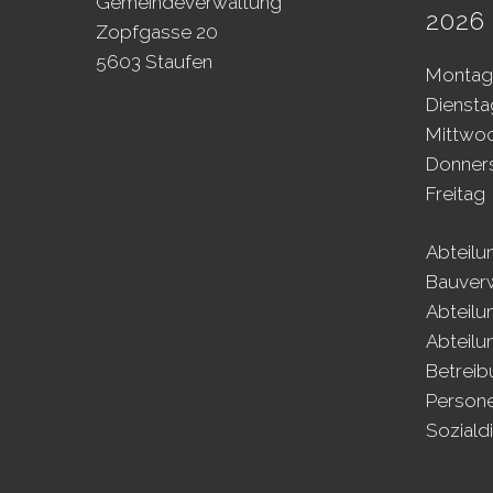
Gemeindeverwaltung
2026 
Zopfgasse 20
5603 Staufen
Mo
ntag
Di
ensta
Mi
ttwo
Do
nner
Fr
eitag
Abteilu
Bauver
Abteilu
Abteilu
Betrei
Person
Soziald