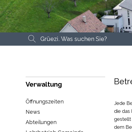
Suchbegriff
Suche
Betr
Verwaltung
Öffnungszeiten
Jede Be
die das
News
gestell
Abteilungen
dem Bet