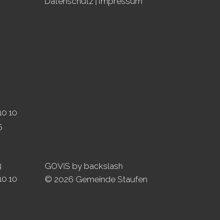
Datenschutz
|
Impressum
10 10
5
3
GOViS
by
backslash
10 10
© 2026 Gemeinde Staufen