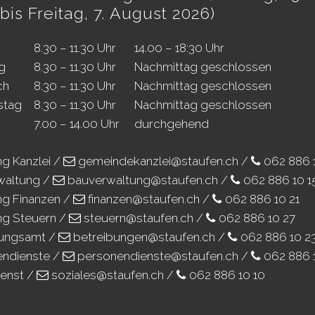
bis Freitag, 7. August 2026)
8.30 – 11.30 Uhr
14.00 – 18:30 Uhr
g
8.30 – 11.30 Uhr
Nachmittag geschlossen
ch
8.30 – 11.30 Uhr
Nachmittag geschlossen
stag
8.30 – 11.30 Uhr
Nachmittag geschlossen
7.00 – 14.00 Uhr
durchgehend
ng Kanzlei /
gemeindekanzlei@staufen.ch
/
062 886 
waltung /
bauverwaltung@staufen.ch
/
062 886 10 1
ng Finanzen /
finanzen@staufen.ch
/
062 886 10 21
ng Steuern /
steuern@staufen.ch
/
062 886 10 27
bungsamt /
betreibungen@staufen.ch
/
062 886 10 2
endienste /
personendienste@staufen.ch
/
062 886 
ienst /
soziales@staufen.ch
/
062 886 10 10