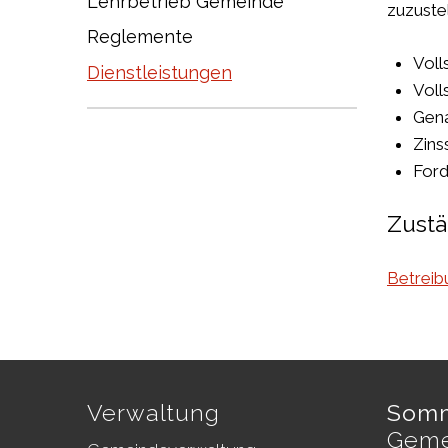
Lehrbetrieb Gemeinde
zuzuste
Reglemente
Voll
Dienstleistungen
Voll
Gena
Zins
Ford
Zustä
Betreib
Footer
Verwaltung
Somm
Geme