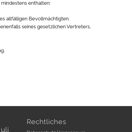
 mindestens enthalten:
s allfälligen Bevollmächtigten.
nenfalls seines gesetzlichen Vertreters.
g.
Rechtliches
uli