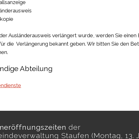
allsanzeige
änderausweis
kopie
der Ausländerausweis verlängert wurde, werden Sie einen B
für die Verlängerung bekannt geben. Wir bitten Sie den B
hen.
ndige Abteilung
ndienste
eröffnungszeiten
der
indeverwaltung Staufen (Montag, 13. J