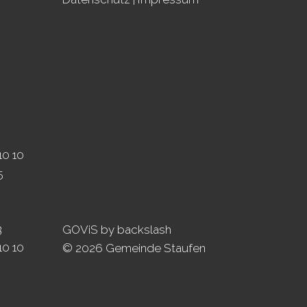
10 10
5
3
GOViS
by
backslash
10 10
© 2026 Gemeinde Staufen