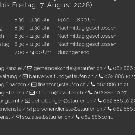
bis Freitag, 7. August 2026)
8.30 – 11.30 Uhr
14.00 – 18:30 Uhr
g
8.30 – 11.30 Uhr
Nachmittag geschlossen
ch
8.30 – 11.30 Uhr
Nachmittag geschlossen
stag
8.30 – 11.30 Uhr
Nachmittag geschlossen
7.00 – 14.00 Uhr
durchgehend
ng Kanzlei /
gemeindekanzlei@staufen.ch
/
062 886 
waltung /
bauverwaltung@staufen.ch
/
062 886 10 1
ng Finanzen /
finanzen@staufen.ch
/
062 886 10 21
ng Steuern /
steuern@staufen.ch
/
062 886 10 27
bungsamt /
betreibungen@staufen.ch
/
062 886 10 2
endienste /
personendienste@staufen.ch
/
062 886 
ienst /
soziales@staufen.ch
/
062 886 10 10