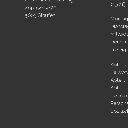
2026 
Zopfgasse 20
5603 Staufen
Mo
ntag
Di
ensta
Mi
ttwo
Do
nner
Fr
eitag
Abteilu
Bauver
Abteilu
Abteilu
Betrei
Person
Soziald