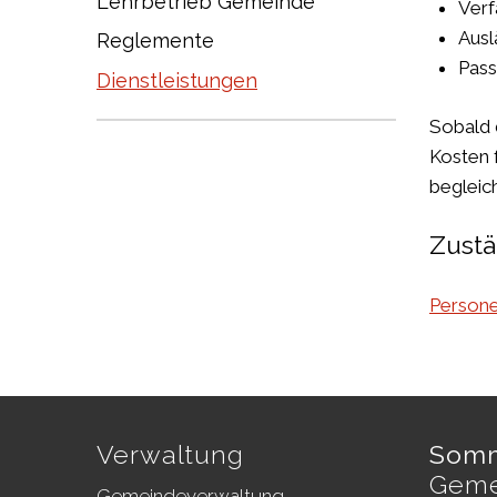
Lehrbetrieb Gemeinde
Verf
Ausl
Reglemente
Pass
Dienstleistungen
Sobald 
Kosten 
begleic
Zustä
Persone
Footer
Verwaltung
Somm
Geme
Gemeindeverwaltung