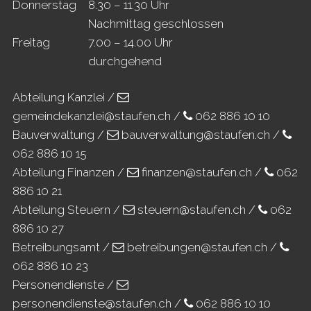
Do
nnerstag
8.30 – 11.30 Uhr
Nachmittag geschlossen
Fr
eitag
7.00 – 14.00 Uhr
durchgehend
Abteilung Kanzlei /
gemeindekanzlei@staufen.ch
/
062 886 10 10
Bauverwaltung /
bauverwaltung@staufen.ch
/
062 886 10 15
Abteilung Finanzen /
finanzen@staufen.ch
/
062
886 10 21
Abteilung Steuern /
steuern@staufen.ch
/
062
886 10 27
Betreibungsamt /
betreibungen@staufen.ch
/
062 886 10 23
Personendienste /
personendienste@staufen.ch
/
062 886 10 10