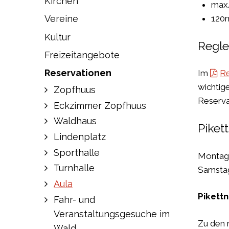
Kirchen
max.
120m
Vereine
Kultur
Regl
Freizeitangebote
Reservationen
Im
Re
wichtig
Zopfhuus
Reserva
Eckzimmer Zopfhuus
Waldhaus
Piket
Lindenplatz
Sporthalle
Montag
Turnhalle
Samstag
Aula
Pikett
Fahr- und
Veranstaltungsgesuche im
Zu den n
Wald