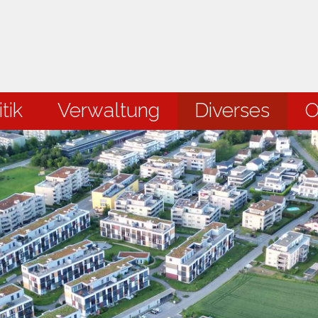
en
tik
Verwaltung
Diverses
O