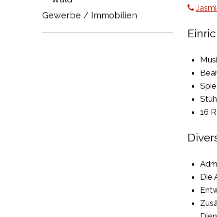
Jasmi
Gewerbe / Immobilien
Einri
Musi
Bea
Spi
Stüh
16 R
Diver
Admi
Die 
Entw
Zusä
Dien