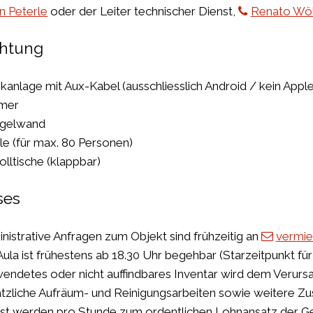
n Peterle
oder der Leiter technischer Dienst,
Renato Wölf
chtung
kanlage mit Aux-Kabel (ausschliesslich Android / kein Appl
mer
egelwand
le (für max. 80 Personen)
olltische (klappbar)
ses
nistrative Anfragen zum Objekt sind frühzeitig an
vermie
Aula ist frühestens ab 18.30 Uhr begehbar (Starzeitpunkt für
endetes oder nicht auffindbares Inventar wird dem Verursa
tzliche Aufräum- und Reinigungsarbeiten sowie weitere Z
st werden pro Stunde zum ordentlichen Lohnansatz der G