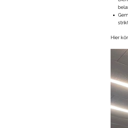
bela
Gemä
stri
Hier kön