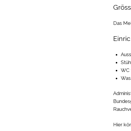
Grös
Das Meh
Einri
Auss
Stüh
WC 
Wass
Adminis
Bundesg
Rauchv
Hier kö