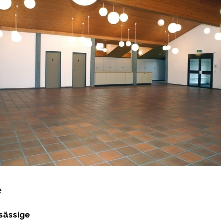
e
sässige