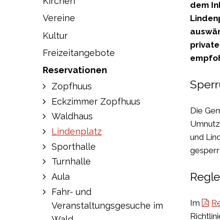
Kirchen
dem In
Vereine
Lindenp
auswärt
Kultur
private
Freizeitangebote
empfoh
Reservationen
Sperr
Zopfhuus
Eckzimmer Zopfhuus
Die Gem
Waldhaus
Umnutzu
Lindenplatz
und Lin
Sporthalle
gesperr
Turnhalle
Regl
Aula
Fahr- und
Im
Re
Veranstaltungsgesuche im
Richtlin
Wald