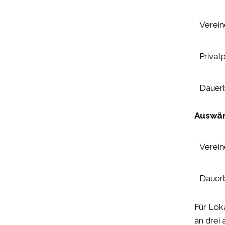
Verein
Privat
Dauer
Auswär
Verein
Dauer
Für Lok
an drei