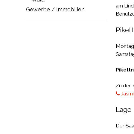
am Lind
Gewerbe / Immobilien
Benützu
Piket
Montag
Samstag
Pikett
Zu den n
Jasmi
Lage
Der Saal